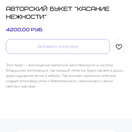
Авторский букет "Касание
нежности"
4200,00
руб.
Добавить в корзину
Этот букет — воплощение трепетной женственности и чистоты.
Воздушная композиция, где каждый лепесток будто касается души,
даря ощущение тепла и заботы. Пастельная гармония оттенков
создает атмосферу уюта и безмятежности, напоминая о самых
светлых чувствах.