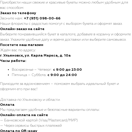
Приобрести наши свежие и красивые букеты можно любым удобным для
вас способом:
Заказ по телефону
Звоните нам:
+7 (951) 098-00-66
Наши флористы с радостью помогут с выбором букета и оформят заказ.
Онлайн-заказ на сайте
Выберите понравившийся букет в каталоге, добавьте в корзину и оформите
заказ. Укажите удобные дату и время доставки или выберите самовывоз.
Посетите наш магазин
Ждём вас по адресу:
г. Ульяновск, ул. Карла Маркса, д. 10а
Часы работы:
Воскресенье – Четверг:
с 9:00 до 23:00
Пятница – Суббота:
с 9:00 до 24:00
Приходите за вдохновением – поможем выбрать идеальный букет и
оформим его при вас!
Доставка по Ульяновску и области.
Оплата
Мы предлагаем удобные и безопасные варианты оплаты:
Онлайн-оплата на сайте
— Банковской картой (Visa/Mastercard/МИР)
— Через сервисы быстрых платежей
Оплата по QR-коду