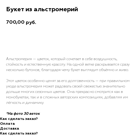
Букет из альстромерий
700,00
руб.
Добавить в корзину
Альстромерия — цветок, который сочетает в себе воздушность,
стойкость и естественную красоту. На одной ветке раскрывается сразу
несколько бутонов, благодаря чему букет выглядит объёмно и живо.
Этот цветок особенно ценят за его долговечность — при правильном
уходе альстромерия может радовать своей свежестью значительно
дольше многих сезонных цветов. Она прекрасно смотрится как в
монобукетах, так и в сложных авторских композициях, добавляя им
лёгкость и динамику
*На фото 30 веток
Как сделать заказ?
Оплата
Доставка
Как сделать заказ?