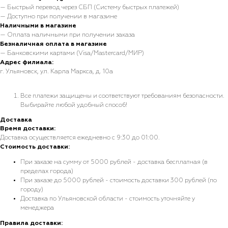
— Быстрый перевод через СБП (Систему быстрых платежей)
— Доступно при получении в магазине
Наличными в магазине
— Оплата наличными при получении заказа
Безналичная оплата в магазине
— Банковскими картами (Visa/Mastercard/МИР)
Адрес филиала:
г. Ульяновск, ул. Карла Маркса, д. 10а
Все платежи защищены и соответствуют требованиям безопасности.
Выбирайте любой удобный способ!
Доставка
Время доставки:
Доставка осуществляется ежедневно с 9:30 до 01:00.
Стоимость доставки:
При заказе на сумму от 5000 рублей - доставка бесплатная (в
пределах города)
При заказе до 5000 рублей - стоимость доставки 300 рублей (по
городу)
Доставка по Ульяновской области - стоимость уточняйте у
менеджера
Правила доставки: