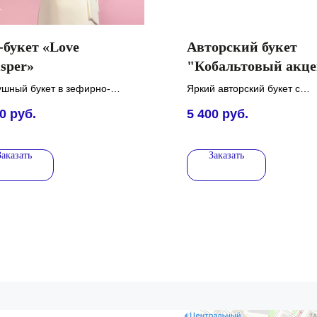
-букет «Love
Авторский букет
sper»
"Кобальтовый акце
ушный букет в зефирно-
Яркий авторский букет с
вых тонах: многослойные
французскими розами
0
руб.
5 400
руб.
нкулюсы и мягкие акценты
насыщенного оттенка фукс
уса.
окрашенными антуриумами
эвкалиптом в глубоких
Заказать
Заказать
кобальтовых тонах