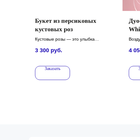
Букет из персиковых
Дуо
кустовых роз
Whi
Кустовые розы — это улыбка
Возд
сада, пойманная в каждом
розо
3 300
руб.
4 05
лепестке
рану
лагур
Заказать