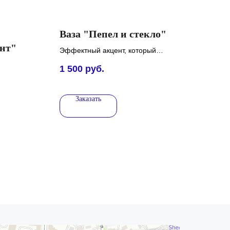
Ваза "Пепел и стекло"
нт"
Эффектный акцент, который
сразу задаёт характер
1 500
руб.
интерьеру.
ии,
 и
Заказать