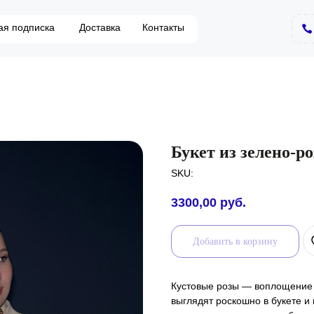
вка
Контакты
ая подписка
Доставка
Контакты
Букет из зелено-р
SKU:
3300,00
руб.
Добавить в корзину
Кустовые розы — воплощение 
выглядят роскошно в букете и 